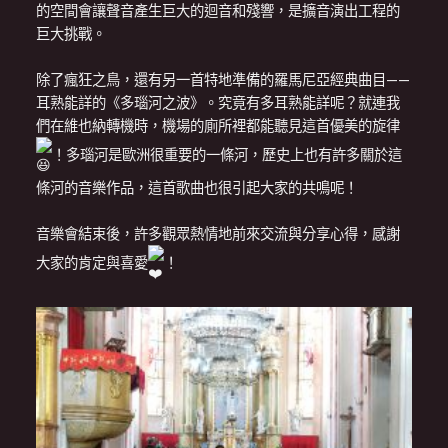
的空間會讓聲音產生巨大的迴音和殘響，是擴音演出工程的
巨大挑戰。
除了瘋狂之鳥，還有另一首特地準備的羅馬尼亞經典曲目——
耳熟能詳的《多瑙河之波》。究竟有多耳熟能詳呢？就連我
們在維也納轉機時，機場的廁所裡都能聽見這首優美的旋律
！多瑙河是歐洲很重要的一條河，歷史上也有許多關於這
條河的音樂作品，這首歌曲也很引起大家的共鳴呢！
音樂會結束後，許多觀眾熱情地前來交流與分享心得，感謝
大家的肯定與喜愛
！