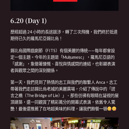
6.20 (Day 1)
歷經超過 24 小時的長途跋涉，轉了三次飛機，我們終於抵達
期待已久的羅馬尼亞錫比烏！
錫比烏國際戲劇節（FITS）有個美麗的傳統——每年都會設
定一個主題。今年的主題是「Mulțumesc」，羅馬尼亞語的
「感謝」，象徵著慷慨、喜悅與情感間的連結，也彰顯表演
者與觀眾之間的深刻關係。
第一天，我們見到了熱情的志工與我們的聯繫人 Anca。志工
帶著我們走訪錫比烏老城的美麗廣場，介紹了傳說中的「謊
言之橋（The Bridge of Lie）」、那些彷彿有眼睛在凝視的屋
頂建築，還一同觀賞了精彩萬分的開幕式表演，依舊令人驚
艷！最後還推薦了在地超美味的料理，讓我們飽餐一頓