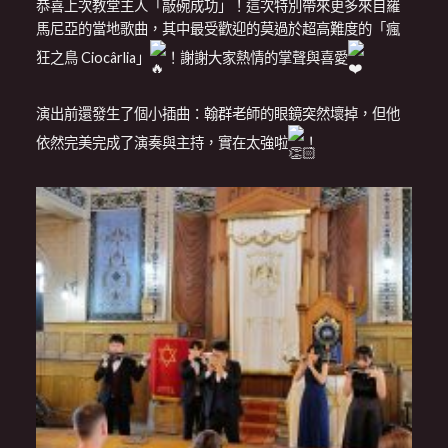
恭喜上次教堂主人「敲碗成功」！這次特別帶來更多來自羅
馬尼亞的當地歌曲，其中最受歡迎的莫過於超高難度的「瘋
狂之鳥 Ciocârlia」
！謝謝大家熱情的掌聲與喜愛
演出前還發生了個小插曲：翰群老師的眼鏡突然壞掉，但他
依然完美完成了演奏與主持，實在太強啦
！