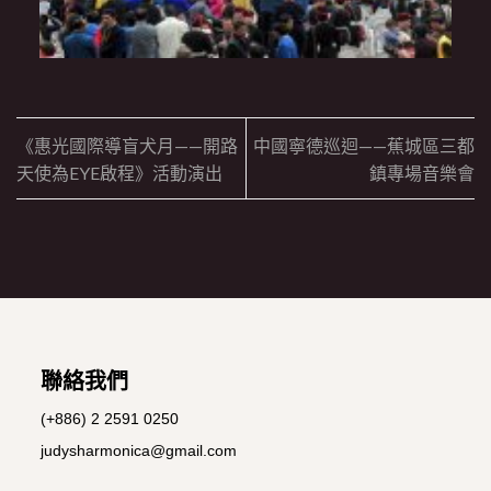
《惠光國際導盲犬月——開路
中國寧德巡迴——蕉城區三都
天使為EYE啟程》活動演出
鎮專場音樂會
聯絡我們
(+886) 2 2591 0250
judysharmonica@gmail.com