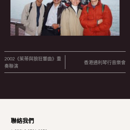
2002《茱蒂與狼狂響曲》重
香港通利琴行音樂會
奏聯演
聯絡我們