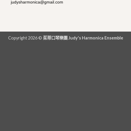
judysharmonica@gmail.com
Copyright 2026 ©
茱蒂口琴樂團 Judy's Harmonica Ensemble