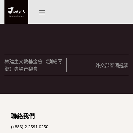
Skip
to
content
林建生文教基金會 《測繪琴
外交部春酒邀演
鄉》專場音樂會
聯絡我們
(+886) 2 2591 0250