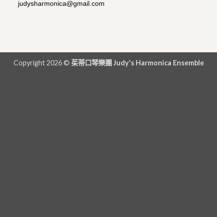
judysharmonica@gmail.com
Copyright 2026 ©
茱蒂口琴樂團 Judy's Harmonica Ensemble