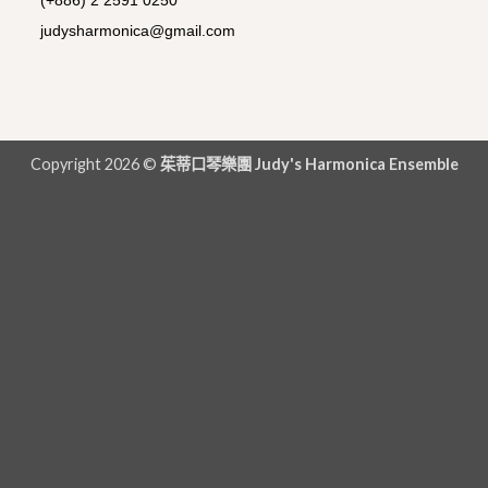
judysharmonica@gmail.com
Copyright 2026 ©
茱蒂口琴樂團 Judy's Harmonica Ensemble