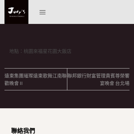
Skip
to
content
地點：桃園來福星花園大飯店
遠東集團璀璨遠東歌舞江南聯
聯邦銀行財富管理貴賓尊榮饗
歡晚會 II
宴晚會 台北場
聯絡我們