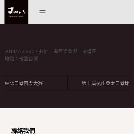
Skip
to
content
2014/7/25-27，共計一場音樂會與一場講座
地點：韓國首爾
臺北口琴音樂大賽
第十屆杭州亞太口琴節
聯絡我們