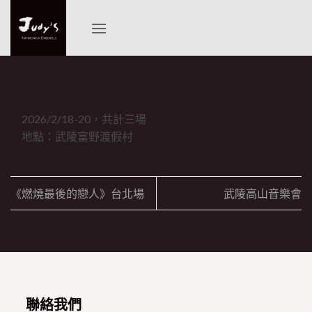
Skip
to
content
2026/2/18-20，共計三場
地點：武陵富野渡假村
《燃燒最後的戀人》台北場
武陵高山音樂會
聯絡我們