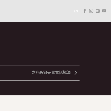
EN
東方高爾夫鴛鴦隊邀演