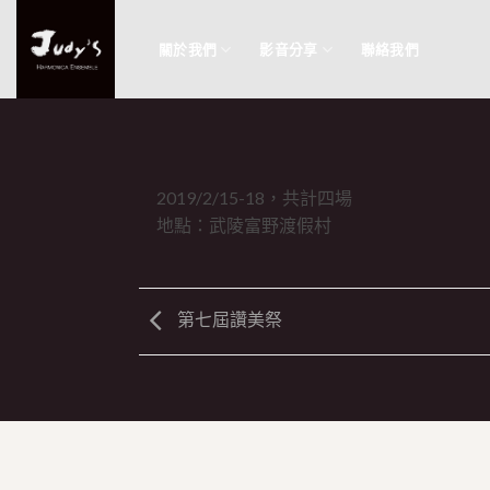
Skip
to
關於我們
影音分享
聯絡我們
content
2019/2/15-18，共計四場
地點：武陵富野渡假村
第七屆讚美祭