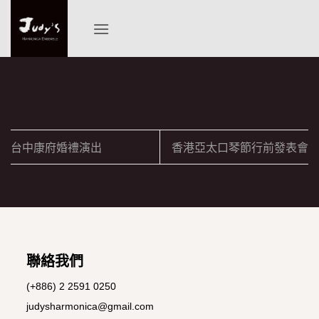
Skip
to
content
台中康府婚禮演出
香港亞太口琴節行前發表會
聯絡我們
(+886) 2 2591 0250
judysharmonica@gmail.com