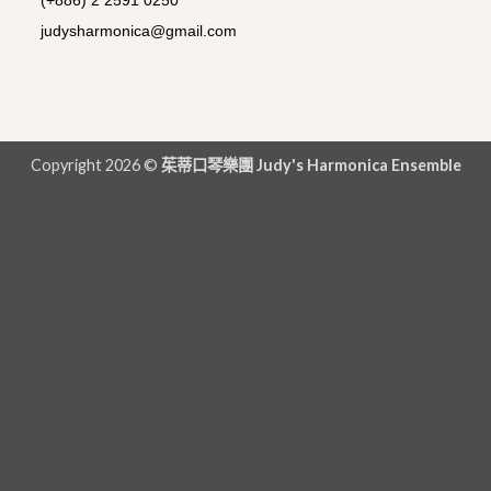
judysharmonica@gmail.com
Copyright 2026 ©
茱蒂口琴樂團 Judy's Harmonica Ensemble