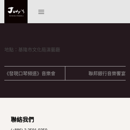
Skip
to
content
地點：基隆市文化局演藝廳
《發現口琴頻道》音樂會
聯邦銀行音樂饗宴
聯絡我們
(+886) 2 2591 0250