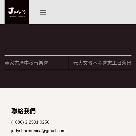
Skip
to
content
黃家古厝中秋音樂會
元大文教基金會志工日演出
聯絡我們
(+886) 2 2591 0250
judysharmonica@gmail.com