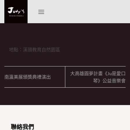
Skip
to
content
地點：溪頭教育自然園區
大高雄圓夢計畫《Ju是愛口
南瀛美展頒獎典禮演出
琴》公益音樂會
聯絡我們