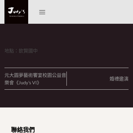
Skip
to
content
地點：欽賢國中
元大圓夢藝術饗宴校園公益音
婚禮邀演
樂會《Judy’s VI》
聯絡我們