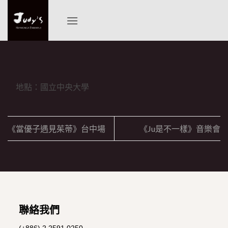
Skip
to
content
地點：國立中央大學
《當優子遇見茱蒂》台中場
《Ju是不一樣》音樂會
聯絡我們
(+886) 2 2591 0250