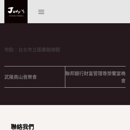
Skip
to
content
地點：台北市立圖書館總館
聯邦銀行財富管理尊榮饗宴晚
武陵高山音樂會
會
聯絡我們