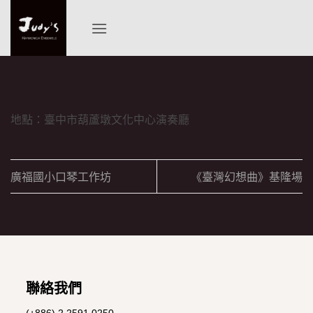
Skip
to
content
地點：臺中市葫蘆墩文化中心演奏廳
廣福國小口琴工作坊
《臺灣幻想曲》基隆場
聯絡我們
(+886) 2 2591 0250