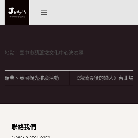
Skip
to
content
地點：臺中市葫蘆墩文化中心演奏廳
瑞典、英國觀光推廣活動
《燃燒最後的戀人》台北場
聯絡我們
(+886) 2 2591 0250