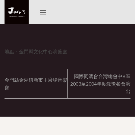
Skip
to
content
地點：金門縣文化中心演藝廳
國際同濟會台灣總會中B區
金門縣金湖鎮新市里廣場音樂
2003至2004年度敘獎餐會演
會
出